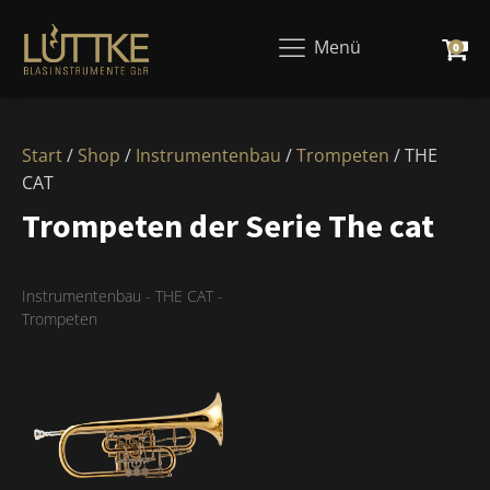
Menü
0
Start
/
Shop
/
Instrumentenbau
/
Trompeten
/ THE
CAT
Trompeten der Serie The cat
Instrumentenbau
-
THE CAT
-
Trompeten