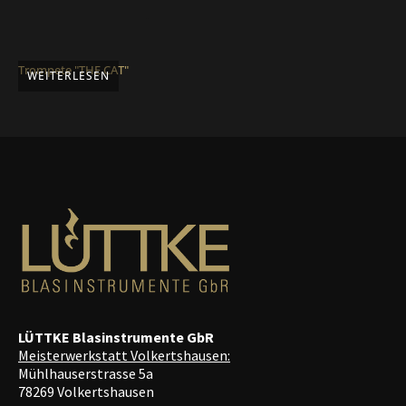
Trompete "THE CAT"
WEITERLESEN
LÜTTKE Blasinstrumente GbR
Meisterwerkstatt Volkertshausen:
Mühlhauserstrasse 5a
78269 Volkertshausen