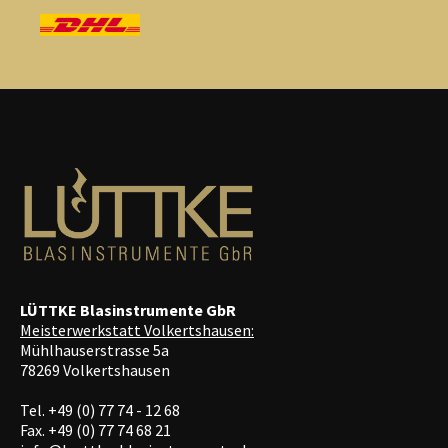
Produktseite
gewählt
werden
LÜTTKE Blasinstrumente GbR
Meisterwerkstatt Volkertshausen:
Mühlhauserstrasse 5a
78269 Volkertshausen
Tel. +49 (0) 77 74 - 12 68
Fax. +49 (0) 77 74 68 21