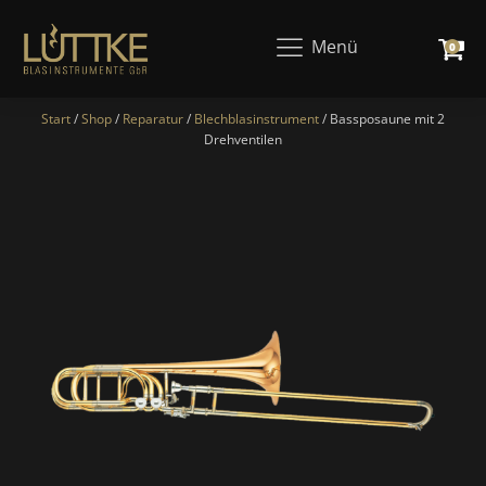
Menü
0
Start
/
Shop
/
Reparatur
/
Blechblasinstrument
/ Bassposaune mit 2
Drehventilen