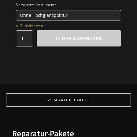
Versilberte Instrumente
Zurücksetzen
Bassposaune
IN DEN WARENKORB
mit
2
Drehventilen
Menge
REPARATUR-PAKETE
Reparatur-Pakete